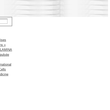
rises
ns »
up LAMINA
pulsée
national
ells
dicine