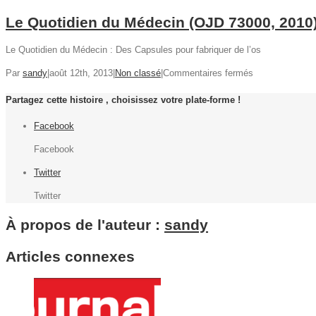
Le Quotidien du Médecin (OJD 73000, 2010
Le Quotidien du Médecin : Des Capsules pour fabriquer de l’os
sur
Par
sandy
|
août 12th, 2013
|
Non classé
|
Commentaires fermés
Le
Partagez cette histoire , choisissez votre plate-forme !
Quotidien
du
Facebook
Médecin
(OJD
Facebook
73000,
2010)
Twitter
Twitter
À propos de l'auteur :
sandy
Articles connexes