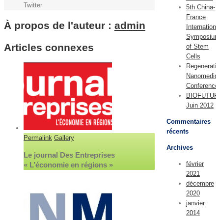
Twitter
5th China-
SATT
France
Conectus
À propos de l'auteur :
admin
Internationa
Symposium
Articles connexes
of Stem
Cells
Regenerati
Nanomedici
Conference
BIOFUTUR
Juin 2012
Commentaires
récents
Permalink
Gallery
Archives
Le journal Des Entreprises
février
« L’économie en régions »
2021
décembre
2020
janvier
2014