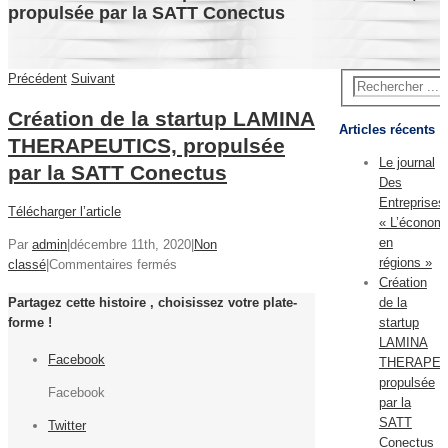
propulsée par la SATT Conectus
Précédent
Suivant
Création de la startup LAMINA
Articles récents
THERAPEUTICS, propulsée
Le journal
par la SATT Conectus
Des
Entreprises
Télécharger l’article
« L’économ
en
Par
admin
|
décembre 11th, 2020
|
Non
régions »
sur
classé
|
Commentaires fermés
Création
Création
Partagez cette histoire , choisissez votre plate-
de la
de
forme !
startup
la
LAMINA
startup
Facebook
THERAPEU
LAMINA
propulsée
THERAPEUTICS,
Facebook
par la
propulsée
SATT
par
Twitter
Conectus
la