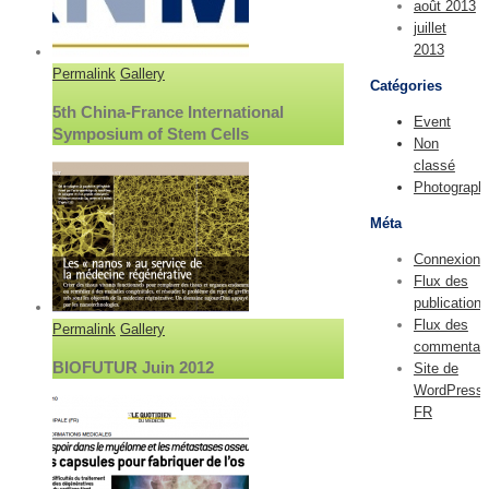
août 2013
juillet
2013
Permalink
Gallery
Catégories
5th China-France International
Event
Symposium of Stem Cells
Non
classé
Photograph
Méta
Connexion
Flux des
publications
Flux des
Permalink
Gallery
commentair
BIOFUTUR Juin 2012
Site de
WordPress-
FR