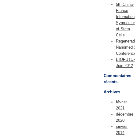
5th China-
France
Internationa
Symposium
of Stem
Cells
Regenerati
Nanomedici
Conference
BIOFUTUR
Juin 2012
Commentaires
récents
Archives
février
2021
décembre
2020
janvier
2014