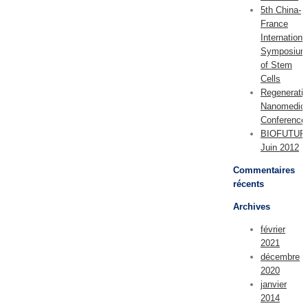
5th China-
France
Internationa
Symposium
of Stem
Cells
Regenerati
Nanomedici
Conference
BIOFUTUR
Juin 2012
Commentaires
récents
Archives
février
2021
décembre
2020
janvier
2014